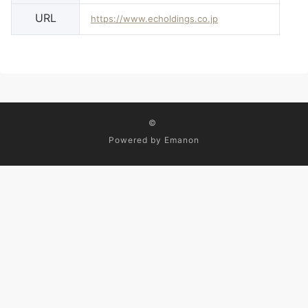
URL
https://www.echoldings.co.jp
©
Powered by
Emanon