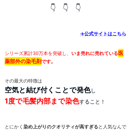
👇 👇 👇
→公式サイトはこちら
医
シリーズ累計30万本を突破し、
いま売れに売れている
薬部外の染毛剤
です。
その最大の特徴は
空気と結び付くことで発色
し
1度で毛髪内部まで染色
すること！
とにかく
染め上がりのクオリティが高すぎる
と人気なんで