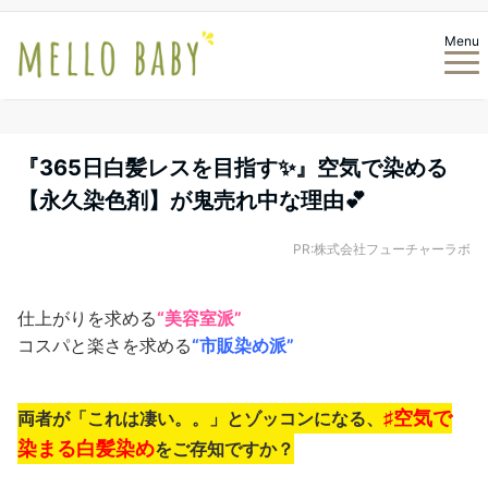
Menu
『365日白髪レスを目指す✨』空気で染める
【永久染色剤】が鬼売れ中な理由💕
PR:株式会社フューチャーラボ
仕上がりを求める
“美容室派”
コスパと楽さを求める
“市販染め派”
♯空気で
両者が「これは凄い。。」とゾッコンになる、
染まる白髪染め
をご存知ですか？