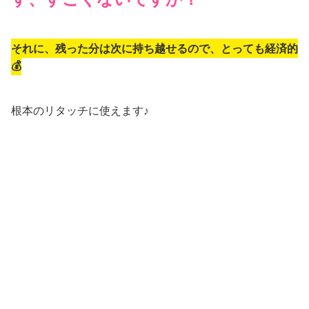
365日白髪を気にせず、若美髪へ導いてくれるなんて、最
高の極みかと！
とにかく実感力に定評がある
「ボタニカル エアカラー フ
ォーム」
。
色も2色展開なので、お好きな色をチョイスしてください
ね(^^)/
ちなみに私はダークブラウンを使ってます！
↓色の参考にしてください(*^-^*)