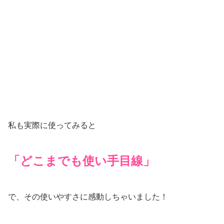
「どこまでも使い手目線」
で、その使いやすさに感動しちゃいました！
※新たに生えてくる白髪には、染色効果はありません。
白髪レスをずーっと維持♡
使い心地も最高です！
こちらが一生の相棒になるであろう、Mｙボタニカル エ
アカラー フォーム。