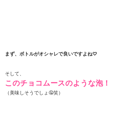
空気に触れた瞬間
どんどん発色
してる
のがわかりま
す！
それに、1剤と2剤を混ぜる手間もなく出てきた泡を揉み
込むだけだから楽ちんです。
←髪の長さによって出す量を
調節できるのも嬉しい😭
そしてこの
濃密さ
がミソ！
液だれもしないし
後頭部もまんべんなくイケる👍