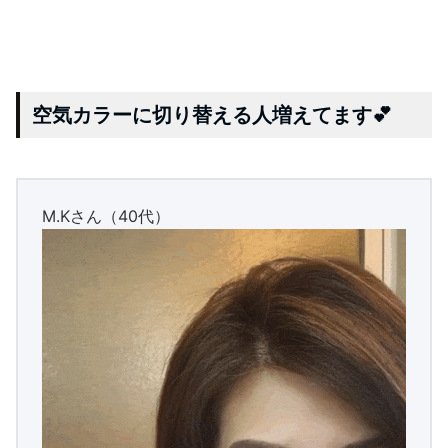
きっと、病みつきになりますよ🤭💕
最後に。。
グレーヘアを目指さない限り
白髪染めの悩みは一生続きます。
これから何百、何千とするだろう「煩わしい白髪染めとい
う作業」を楽ちん♪で若髪を作る作業に変えませんか？
髪がキレイなだけで、毎日がとっても楽しくなりますよ(
*´艸｀)