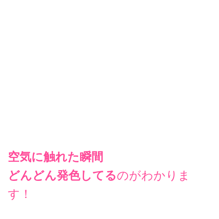
キューティクルを開かず、ツヤやハリ・コシ成分を閉じ込
めたまま染めれるので、
カラー後のギシギシ地獄もありま
せん(笑)
伝われ(*ﾉωﾉ)
このサラサラ感！
しかも。。
カラーから2ヶ月経っても
全然色がハゲてない💕