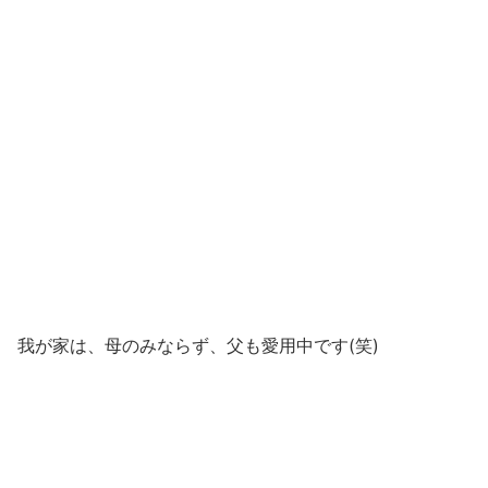
「ちょっと高いな。。。」と思う方！
ショートヘア：全体染め2回分
セミロング：全体染め1回＋リタッチ2回ほど使えるので
これ１本でかなり経済的です！
（なんせ、約2ヶ月も色持ちしますから）
それにネット通販で不安な
「〇回は絶対購入してください」
という回数縛りもありません。
だから、ぜひ1度試してみてほしい！