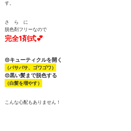
す。
さ ら に
脱色剤フリーなので
完全1剤式💕
キューティクルを開く
😔
（パサパサ、ゴワゴワ）
黒い髪まで脱色する
😔
（白髪を増やす）
こんな心配もありません！
私も実際に使ってみると