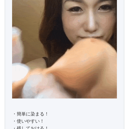
▼公式サイト▼
【https://store.tamagokichi.com】
株式会社フューチャーラボ
〒107-0052
東京都港区赤坂8-5-32 田中駒ビル4F
0120-766-153
販売元情報