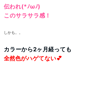
た、髪を乾かすとサラサラした髪触りだけでなく
しっとりとした質感がありました。艶感がある仕
上がりも気に入りました。白髪が気になる女性の
年齢に、最適な使用感だと感じました。
※個人の感想です。効果効能を保証するものではございません。
白髪が数本見つかった。。
生え際が数ミリ白くなってきた。。
こんな染めるか迷う時も、
シューッと出してクシュクシュ
するだけ
なのは嬉しいですよね💕
それに医薬部外品であるボタニカル エアカラー フォーム