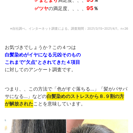
✅まとまり
満足度、、、
％
95
✅ツヤ
の満足度、、、、
％
※自社調べ。インターネット調査による。調査期間：2021/3/15~2021/4/1。n=26
お気づきでしょうか？この４つは
白髪染めがイヤになる元凶そのもの
これまで“欠点”とされてきた４項目
に対してのアンケート調査です。
つまり、、この方法で「色がすぐ落ちる…」「髪がパサパ
サになる…」などの
白髪染めのストレスから８.９割の方
が解放された
ことを意味しています。