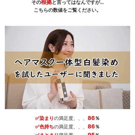
根拠
その
と言ってはなんですが…
こちらの数値をご覧ください。
86
✅染まり
の満足度、、、
％
86
✅色持ち
の満足度、、、
％
95