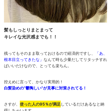
髪もしっとりまとまって
キレイな光沢感までも！！
残ってもそのまま取っておけるので経済的ですし、
「あ、
根本目立ってきたな」
なんて時も少量だしてリタッチすれ
ばいいだけなので、とっても楽ちん。
控えめに言って、かなり実用的！
白髪染めの“鬱陶しい”が見事に対策されてる！
さすが、
使った人の95％が満足
しているだけあるなと納
得しちゃいます。