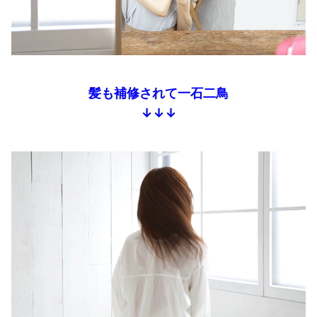
髪も補修されて一石二鳥
↓↓↓