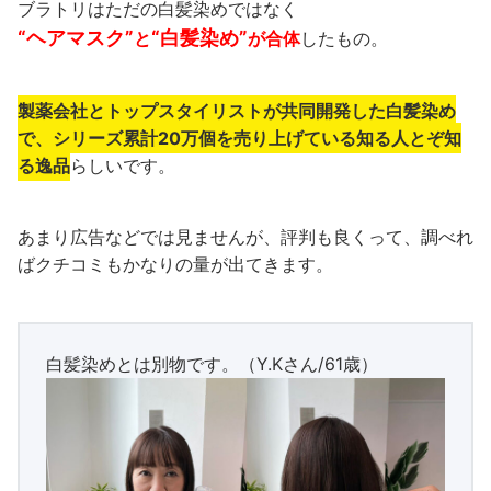
ブラトリはただの白髪染めではなく
“ヘアマスク”
“白髪染め”
と
が合体
したもの。
製薬会社とトップスタイリストが共同開発した白髪染め
で、シリーズ累計20万個を売り上げている知る人とぞ知
る逸品
らしいです。
あまり広告などでは見ませんが、評判も良くって、調べれ
ばクチコミもかなりの量が出てきます。
白髪染めとは別物です。（Y.Kさん/61歳）