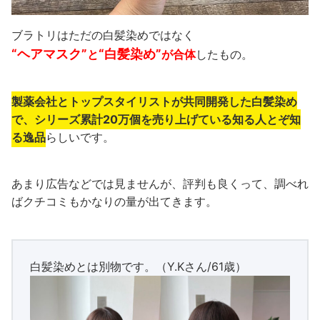
ブラトリはただの白髪染めではなく
“ヘアマスク”
“白髪染め”
と
が合体
したもの。
製薬会社とトップスタイリストが共同開発した白髪染め
で、シリーズ累計20万個を売り上げている知る人とぞ知
る逸品
らしいです。
あまり広告などでは見ませんが、評判も良くって、調べれ
ばクチコミもかなりの量が出てきます。
白髪染めとは別物です。（Y.Kさん/61歳）