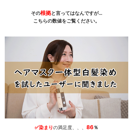
根拠
その
と言ってはなんですが…
こちらの数値をご覧ください。
86
✅染まり
の満足度、、、
％