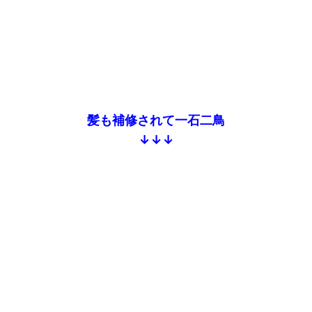
髪も補修されて一石二鳥
↓↓↓