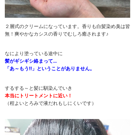
２層式のクリームになっています。香りも白髪染め臭は皆
無！爽やかなカシスの香りでむしろ癒されます♪
なにより塗っている途中に
髪がギシギシ絡まって…
「あ～もう!!」ということがありません。
するする～と髪に馴染んでいき
本当にトリートメントに近い！
（程よいとろみで液だれもしにくいです）