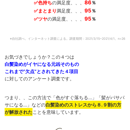
86
✅色持ち
の満足度、、、
％
95
✅まとまり
満足度、、、
％
95
✅ツヤ
の満足度、、、、
％
※自社調べ。インターネット調査による。調査期間：2021/3/15~2021/4/1。n=26
お気づきでしょうか？この４つは
白髪染めがイヤになる元凶そのもの
これまで“欠点”とされてきた４項目
に対してのアンケート調査です。
つまり、、この方法で「色がすぐ落ちる…」「髪がパサパ
サになる…」などの
白髪染めのストレスから８.９割の方
が解放された
ことを意味しています。