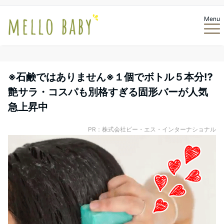
Menu
※石鹸ではありません※１個でボトル５本分⁉
艶サラ・コスパも別格すぎる固形バーが人気
急上昇中
PR：株式会社ピー・エス・インターナショナル