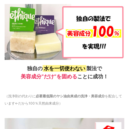
独自の
水を一切使わない
製法で
美容成分“だけ”を固める
ことに成功！
（洗浄剤の代わりに
必要最低限のヤシ油由来成の洗浄・美容成分
を配合して
います←だから100％天然由来成分）