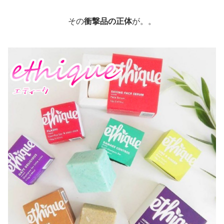
その
衝撃品の正体
が。。