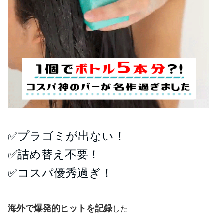
✅プラゴミが出ない！
✅詰め替え不要！
✅コスパ優秀過ぎ！
海外で爆発的ヒットを記録
した