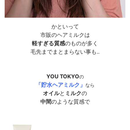
かといって
市販のヘアミルクは
軽すぎる質感
のものが多く
毛先までまとまらない事も‥
YOU TOKYO
の
「貯水ヘアミルク」
なら
オイル
と
ミルク
の
中間
のような質感で