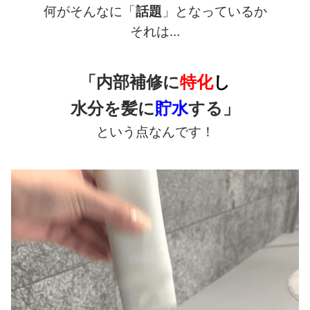
何がそんなに「
話題
」となっているか
それは…
「内部補修に
特化
し
水分を髪に
貯水
する」
という点なんです！