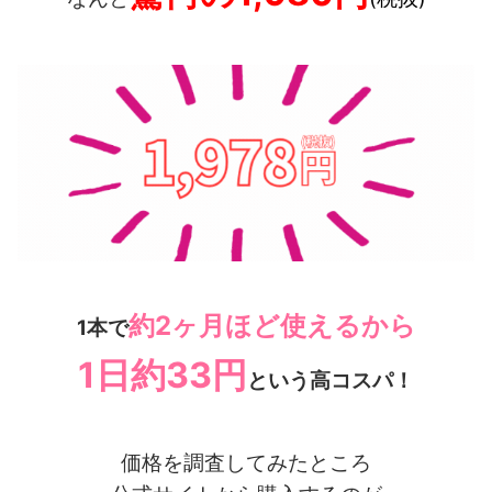
約2ヶ月ほど使えるから
1本で
1日約33円
という高コスパ！
価格を調査してみたところ