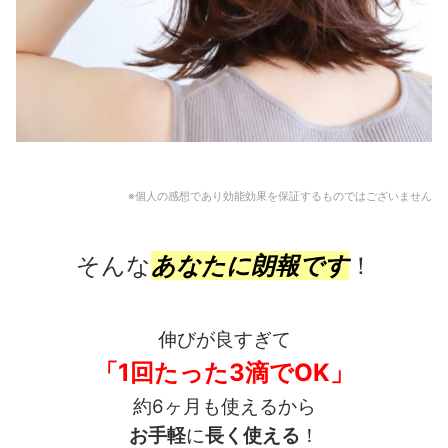
※個人の感想であり効能効果を保証するものではございません
そんな
あなたに朗報です
！
伸びが良すぎて
「1回たった3滴でOK」
約6ヶ月も使えるから
お手軽
に
長く使える
！