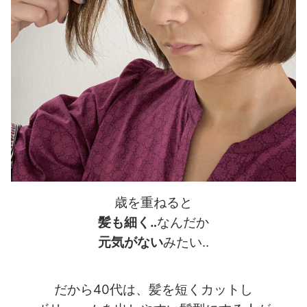
歳を重ねると
髪も細く‥
なんだか
元気がない
みたい‥
だから40代は、髪を短くカットし