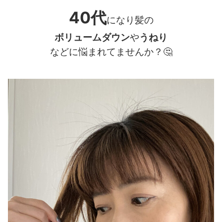
40代
になり髪の
ボリュームダウン
や
うねり
などに悩まれてませんか？
🤔