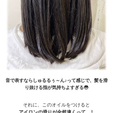
音で表すならしゅるるぅ～ん♪って感じで、髪を滑
り抜ける指が気持ちよすぎる😳
それに、このオイルをつけると
アイロンの滑りが全然違くって…！