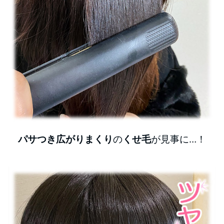
パサつき広がりまくり
の
くせ毛
が見事に…！