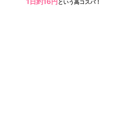
1日約16円
という高コスパ！