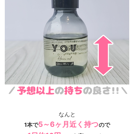
なんと
5～6ヶ月近く持つ
1本で
ので