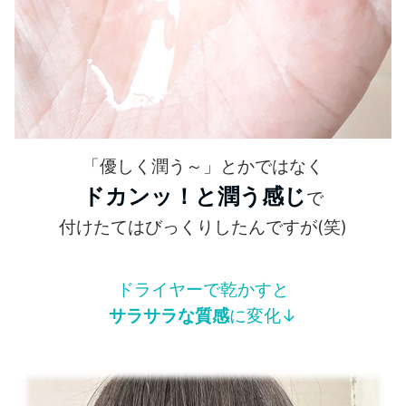
「優しく潤う～」とかではなく
ドカンッ！と潤う感じ
で
付けたてはびっくりしたんですが(笑)
ドライヤーで乾かすと
サラサラな質感
に変化↓