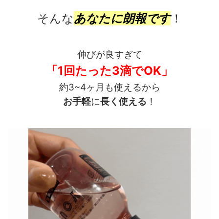
そんな
あなたに朗報です
！
伸びが良すぎて
「1回たった3滴でOK」
約3~4ヶ月も使えるから
お手軽
に
長く使える
！