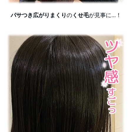
パサつき広がりまくり
の
くせ毛
が見事に…！