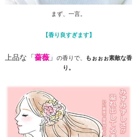
まず、一言。
【香り良すぎます】
上品な「
薔薇
」
の香りで、
もぉぉぉ素敵な香
り。