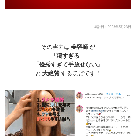
集計日：2023年5月23日
その実力は
美容師
が
「凄すぎる」
「優秀すぎて手放せない」
と
大絶賛
するほどです！