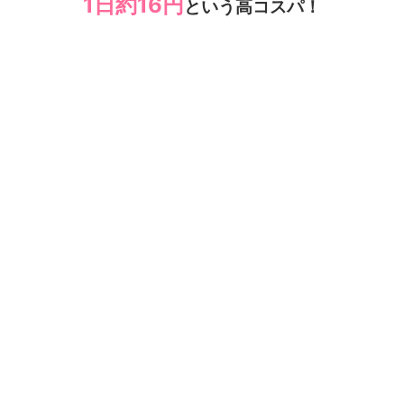
1日約16円
という高コスパ！