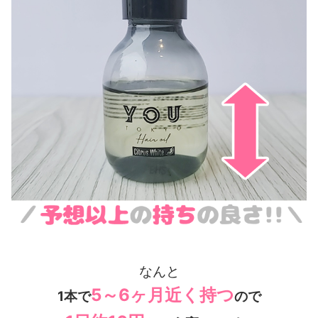
なんと
5～6ヶ月近く持つ
1本で
ので