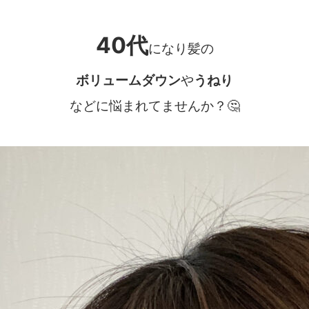
40代
になり髪の
ボリュームダウン
や
うねり
などに悩まれてませんか？
🤔