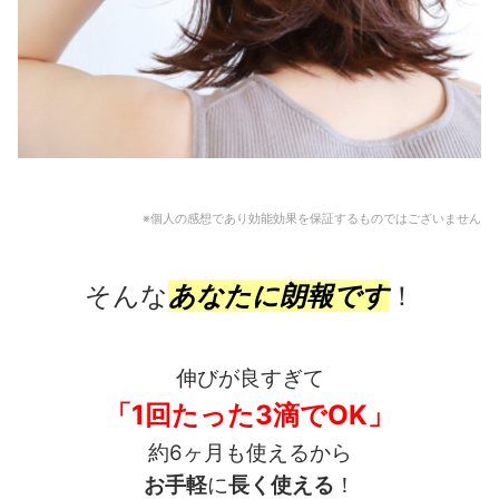
※個人の感想であり効能効果を保証するものではございません
そんな
あなたに朗報です
！
伸びが良すぎて
「1回たった3滴でOK」
約6ヶ月も使えるから
お手軽
に
長く使える
！