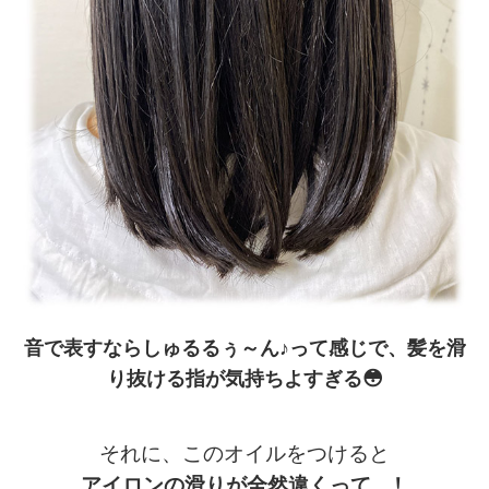
音で表すならしゅるるぅ～ん♪って感じで、髪を滑
り抜ける指が気持ちよすぎる😳
それに、このオイルをつけると
アイロンの滑りが全然違くって…！