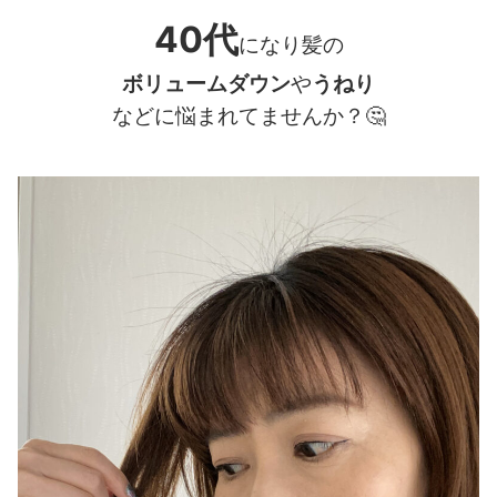
40代
になり髪の
ボリュームダウン
や
うねり
などに悩まれてませんか？
🤔