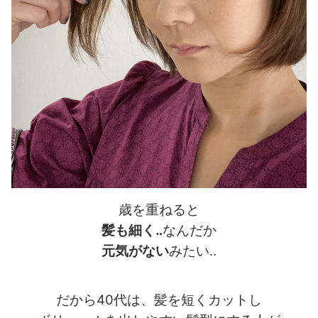
歳を重ねると
髪も細く‥
なんだか
元気がない
みたい‥
だから40代は、髪を短くカットし