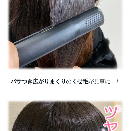
パサつき広がりまくり
の
くせ毛
が見事に…！