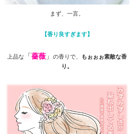
まず、一言。
【香り良すぎます】
「
薔薇
」
上品な
の香りで、
もぉぉぉ素敵な香
り。