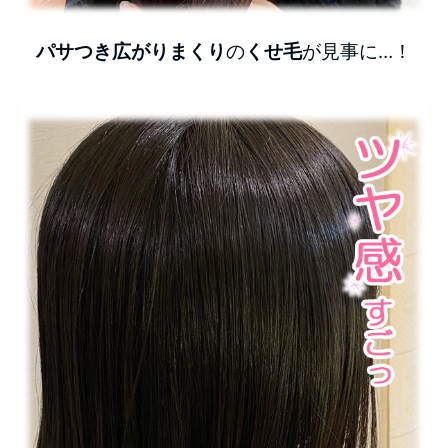
パサつき広がりまくり
の
くせ毛
が見事に…！