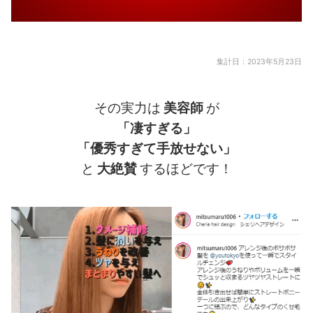
集計日：2023年5月23日
その実力は
美容師
が
「凄すぎる」
「優秀すぎて手放せない」
と
大絶賛
するほどです！