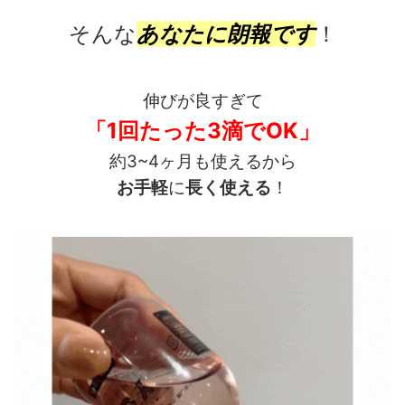
そんな
あなたに朗報です
！
伸びが良すぎて
「1回たった3滴でOK」
約3~4ヶ月も使えるから
お手軽
に
長く使える
！