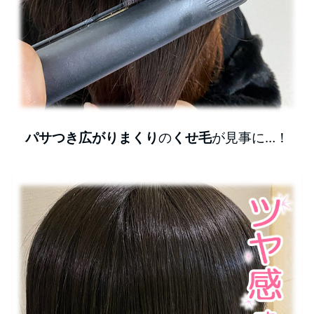
パサつき広がりまくり
の
くせ毛
が見事に…！