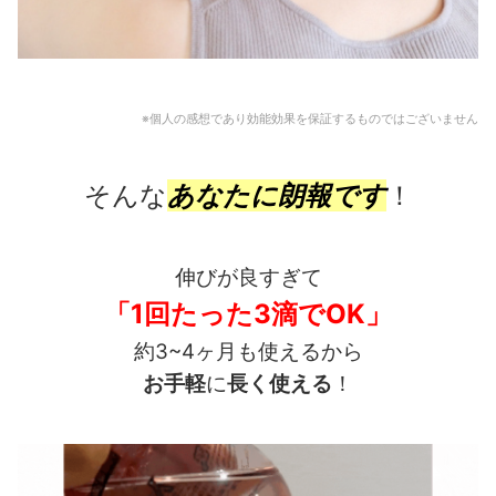
※個人の感想であり効能効果を保証するものではございません
そんな
あなたに朗報です
！
伸びが良すぎて
「1回たった3滴でOK」
約3~4ヶ月も使えるから
お手軽
に
長く使える
！