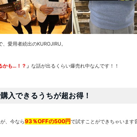
、愛用者続出のKUROJIRU。
るかも…！？
」
な話が出るくらい爆売れ中なんです！！
で購入できるうちが超お得！
93％OFFの500円
ですが、今なら
で試すことができちゃいます