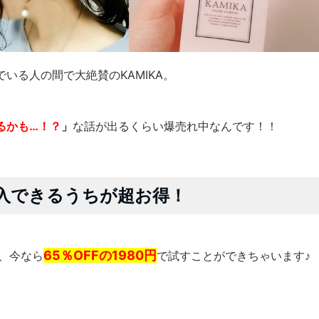
いる人の間で大絶賛のKAMIKA。
るかも…！？
」
な話が出るくらい爆売れ中なんです！！
購入できるうちが超お得！
65％OFFの1980円
が、今なら
で試すことができちゃいます♪