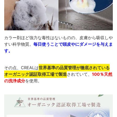
カラー剤ほど強力な毒性はないものの、皮膚から吸収しや
すい科学物質。
毎日使うことで頭皮やにダメージを与えま
す。
その点、CREALは
世界基準の品質管理が徹底されている
オーガニック認証取得工場で製造
されていて、
100％天然
の洗浄成分
を使用。