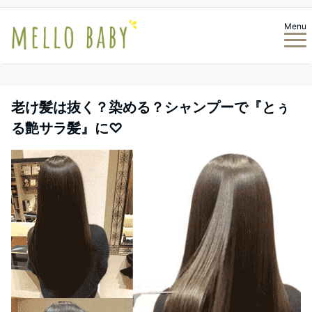
Menu
老け髪は抜く？染める？シャンプーで『とぅ
る艶サラ髪』に♡