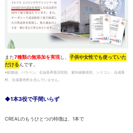
また
7種類の無添加を実現
し、
子供や女性でも使っていた
だける
んです。
※鉱物油、パラベン、石油系界面活性剤、紫外線吸収剤、シリコン、合成香
料、合成着色料を含んでいません。
◆1本3役で手間いらず
CREALのもうひとつの特徴は、1本で