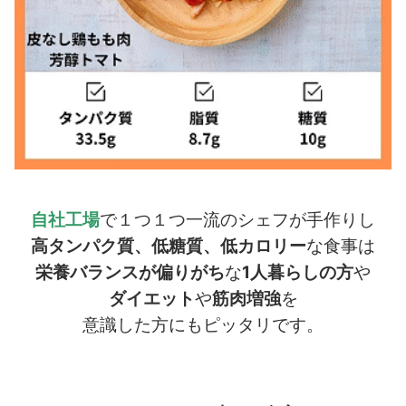
自社工場
で１つ１つ一流のシェフが手作りし
高タンパク質、低糖質、低カロリー
な食事は
栄養バランスが偏りがち
な
1人暮らしの方
や
ダイエット
や
筋肉増強
を
意識した方にもピッタリです。