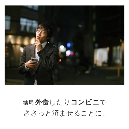
外食
したり
コンビニ
で
結局
ささっと済ませることに‥