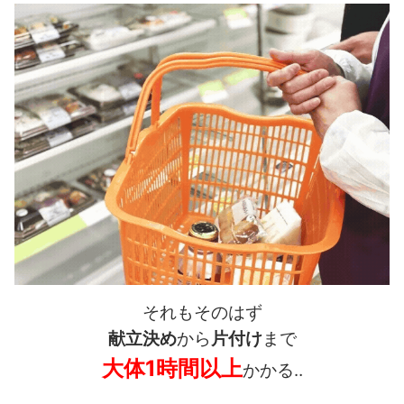
それもそのはず
献立決め
から
片付け
まで
大体1時間以上
かかる‥