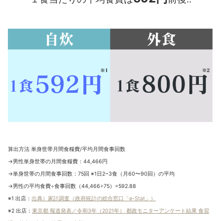
算出方法 単身世帯月間食糧費/平均月間食事回数
→男性単身世帯の月間食糧費：44,466円
→単身世帯の月間食事回数：75回 ※1日2~3食（月60〜90回）の平均
→男性の平均食費÷食事回数（44,466÷75）=592.88
※1 出店：
出典）家計調査（政府統計の総合窓口「e-Stat」）
※2 出店：
東京都 報道発表／令和3年（2021年） 都政モニターアンケート結果 食習