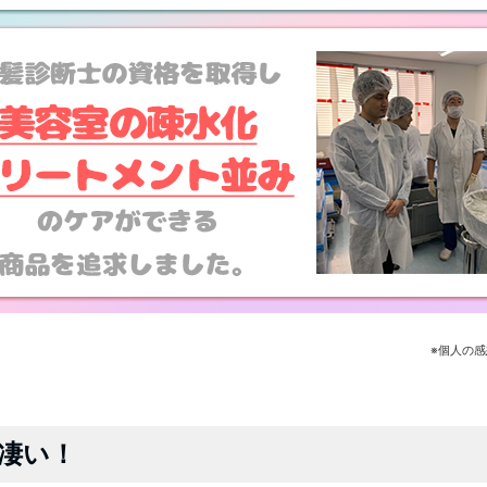
※個人の
凄い！