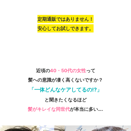
定期通販ではありません！
安心してお試しできます。
近頃の
40・50代の女性
って
髪への意識が凄く高くないですか？
「一体どんなケアしてるの!?」
と聞きたくなるほど
髪がキレイな同世代
が本当に多い….