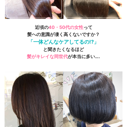
近頃の
40・50代の女性
って
髪への意識が凄く高くないですか？
「一体どんなケアしてるの!?」
と聞きたくなるほど
髪がキレイな同世代
が本当に多い….