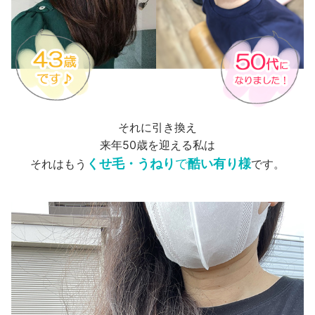
それに引き換え
来年50歳を迎える私は
くせ毛・うねり
で
酷い有り様
それはもう
です。