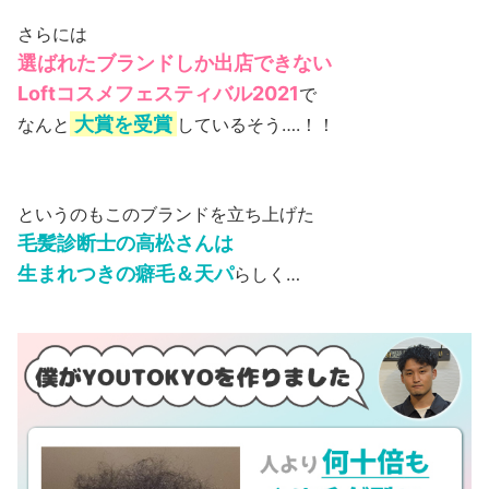
さらには
選ばれたブランドしか出店できない
Loftコスメフェスティバル2021
で
大賞を受賞
なんと
しているそう….！！
というのもこのブランドを立ち上げた
毛髪診断士の高松さんは
生まれつきの癖毛＆天パ
らしく…