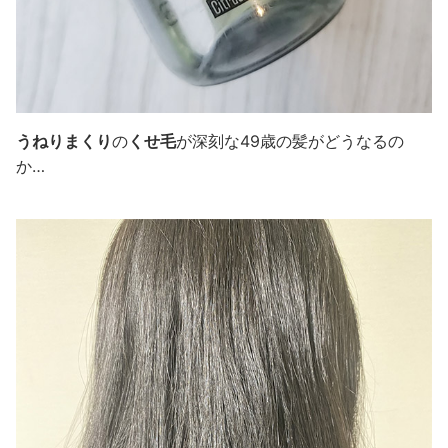
うねりまくり
の
くせ毛
が深刻な49歳の髪がどうなるの
か…