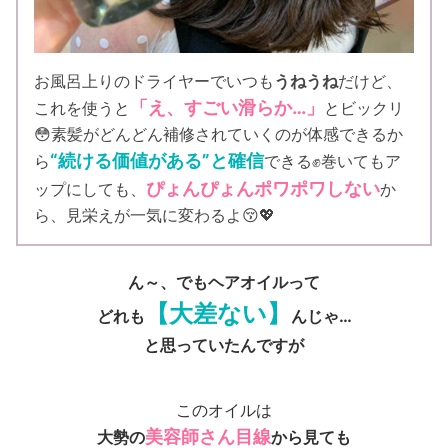
お風呂上りのドライヤーでいつも
うねうね
だけど、
「え、すごい滑らか…」
これを使うと
とビックリ
😳素髪がどんどん補修されていくのが体感できるか
“続ける価値がある”と確信
ら
できる✊巻いてもア
ぴょんぴょんポワポワしない
ップにしても、
か
ら、見栄えが一気に変わるよ😚💖
ん～、でもヘアオイルって
【大差ない】
どれも
んじゃ…
と思っていたんですが
このオイルは
美容師さん目線
大勢の
から見ても