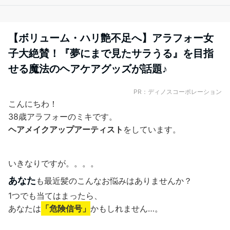
【ボリューム・ハリ艶不足へ】アラフォー女
子大絶賛！『夢にまで見たサラうる』を目指
せる魔法のヘアケアグッズが話題♪
PR：ディノスコーポレーション
こんにちわ！
38歳アラフォーのミキです。
ヘアメイクアップアーティスト
をしています。
いきなりですが。。。。
あなた
も最近髪のこんなお悩みはありませんか？
1つでも当てはまったら、
あなたは
「危険信号」
かもしれません…。