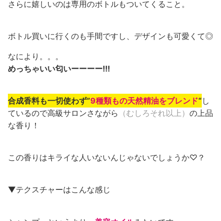
さらに嬉しいのは専用のボトルもついてくること。
ボトル買いに行くのも手間ですし、デザインも可愛くて◎
なにより。。。
めっちゃいい匂いーーーー!!!
合成香料も一切使わず”
9種類もの天然精油をブレンド
“
し
ているので高級サロンさながら
（むしろそれ以上）
の上品
な香り！
この香りはキライな人いないんじゃないでしょうか♡？
▼テクスチャーはこんな感じ