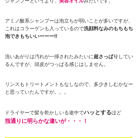
シャンプーというより、
美容オイル
みたいです。
アミノ酸系シャンプーは泡立ちが弱いことが多いですが、
これはコラーゲンも入っているので
洗顔料なみのもちもち
泡できもちいいーーー!!
洗いあがりは汚れが一掃されたみたいに
超さっぱり
してい
るんですが、頭皮がつっぱる感じはしません。
リンスもトリートメントもなしなので、多少きしむかなー
と思っていたんですが。。。
ハッとする
ドライヤーで髪を乾かしいる途中で
ほど
指通りに明らかな違いが・・・！