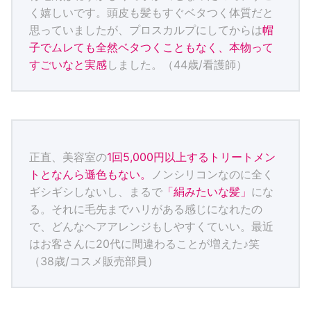
く嬉しいです。頭皮も髪もすぐベタつく体質だと
思っていましたが、プロスカルプにしてからは
帽
子でムレても全然ベタつくこともなく、本物って
すごいなと実感
しました。（44歳/看護師）
正直、美容室の
1回5,000円以上するトリートメン
トとなんら遜色もない。
ノンシリコンなのに全く
ギシギシしないし、まるで
「絹みたいな髪」
にな
る。それに毛先までハリがある感じになれたの
で、どんなヘアアレンジもしやすくていい。最近
はお客さんに20代に間違わることが増えた♪笑
（38歳/コスメ販売部員）