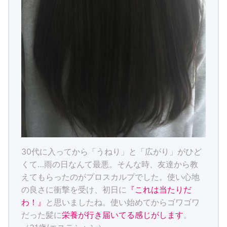
30代に入ってから「うねり」と「広がり」がひど
くて…雨の日なんて最悪。そんな時、友達から教
えてもらったのがプロスカルプでした。使い心地
の良さに衝撃を受け、初日に
『これは当たりだ
わ！』
と思いましたね。使い始めてからゴワゴワ
だった髪に
栄養が行き届いてる感じがします
。