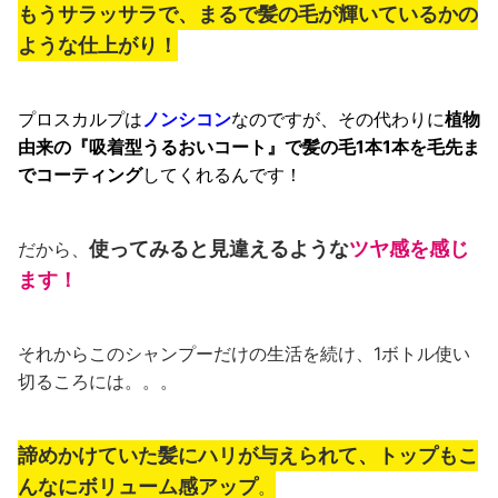
もうサラッサラで、まるで髪の毛が輝いているかの
ような仕上がり！
プロスカルプは
ノンシコン
なのですが、その代わりに
植物
由来の『吸着型うるおいコート』で髪の毛1本1本を毛先ま
でコーティング
してくれるんです！
使ってみると見違えるような
ツヤ感を感じ
だから、
ます！
それからこのシャンプーだけの生活を続け、1ボトル使い
切るころには。。。
諦めかけていた髪にハリが与えられて、トップもこ
んなにボリューム感アップ
。