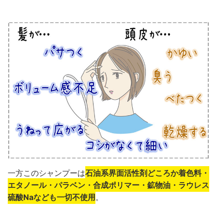
一方このシャンプーは
石油系界面活性剤どころか着色料・
エタノール・パラベン・合成ポリマー・鉱物油・ラウレス
硫酸Naなども一切不使用
。