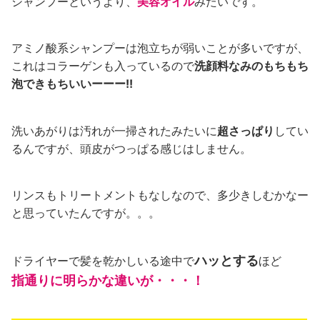
シャンプーというより、
美容オイル
みたいです。
アミノ酸系シャンプーは泡立ちが弱いことが多いですが、
これはコラーゲンも入っているので
洗顔料なみのもちもち
泡できもちいいーーー!!
洗いあがりは汚れが一掃されたみたいに
超さっぱり
してい
るんですが、頭皮がつっぱる感じはしません。
リンスもトリートメントもなしなので、多少きしむかなー
と思っていたんですが。。。
ハッとする
ドライヤーで髪を乾かしいる途中で
ほど
指通りに明らかな違いが・・・！