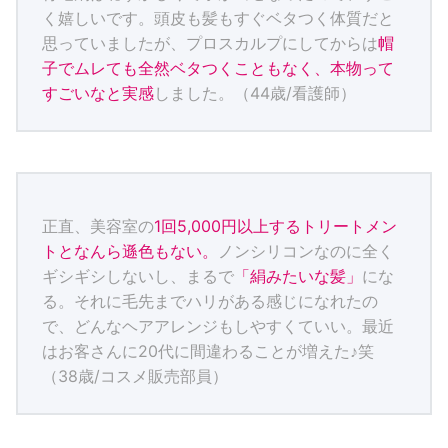
く嬉しいです。頭皮も髪もすぐベタつく体質だと
思っていましたが、プロスカルプにしてからは
帽
子でムレても全然ベタつくこともなく、本物って
すごいなと実感
しました。（44歳/看護師）
正直、美容室の
1回5,000円以上するトリートメン
トとなんら遜色もない。
ノンシリコンなのに全く
ギシギシしないし、まるで
「絹みたいな髪」
にな
る。それに毛先までハリがある感じになれたの
で、どんなヘアアレンジもしやすくていい。最近
はお客さんに20代に間違わることが増えた♪笑
（38歳/コスメ販売部員）