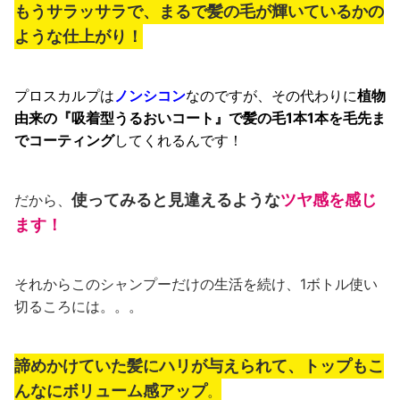
もうサラッサラで、まるで髪の毛が輝いているかの
ような仕上がり！
プロスカルプは
ノンシコン
なのですが、その代わりに
植物
由来の『吸着型うるおいコート』で髪の毛1本1本を毛先ま
でコーティング
してくれるんです！
使ってみると見違えるような
ツヤ感を感じ
だから、
ます！
それからこのシャンプーだけの生活を続け、1ボトル使い
切るころには。。。
諦めかけていた髪にハリが与えられて、トップもこ
んなにボリューム感アップ
。