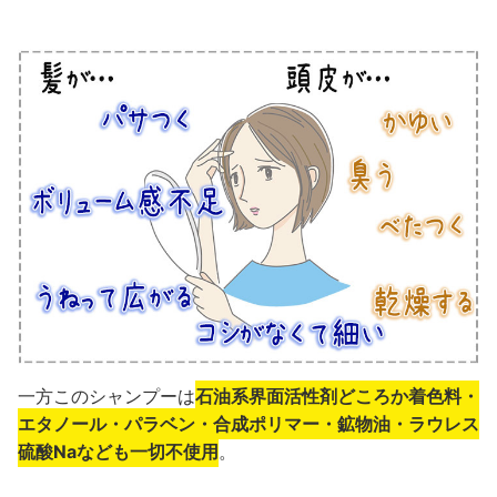
一方このシャンプーは
石油系界面活性剤どころか着色料・
エタノール・パラベン・合成ポリマー・鉱物油・ラウレス
硫酸Naなども一切不使用
。