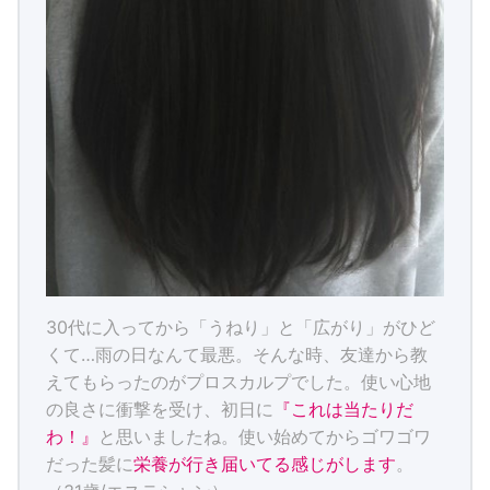
30代に入ってから「うねり」と「広がり」がひど
くて…雨の日なんて最悪。そんな時、友達から教
えてもらったのがプロスカルプでした。使い心地
の良さに衝撃を受け、初日に
『これは当たりだ
わ！』
と思いましたね。使い始めてからゴワゴワ
だった髪に
栄養が行き届いてる感じがします
。