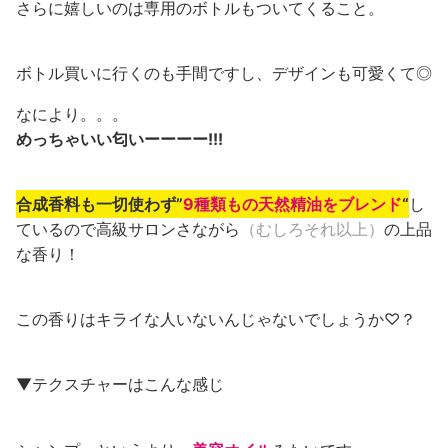
さらに嬉しいのは専用のボトルもついてくること。
ボトル買いに行くのも手間ですし、デザインも可愛くて◎
なにより。。。
めっちゃいい匂いーーーー!!!
合成香料も一切使わず”
9種類もの天然精油をブレンド
“
し
ているので高級サロンさながら
（むしろそれ以上）
の上品
な香り！
この香りはキライな人いないんじゃないでしょうか♡？
▼テクスチャーはこんな感じ