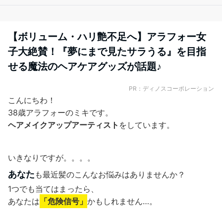
【ボリューム・ハリ艶不足へ】アラフォー女
子大絶賛！『夢にまで見たサラうる』を目指
せる魔法のヘアケアグッズが話題♪
PR：ディノスコーポレーション
こんにちわ！
38歳アラフォーのミキです。
ヘアメイクアップアーティスト
をしています。
いきなりですが。。。。
あなた
も最近髪のこんなお悩みはありませんか？
1つでも当てはまったら、
あなたは
「危険信号」
かもしれません…。