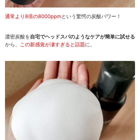
通常より
8倍の8000ppm
という驚愕の炭酸パワー！
濃密炭酸を
自宅でヘッドスパのようなケア
が簡単に試せる
から、
この新感覚が凄すぎると話題
に。