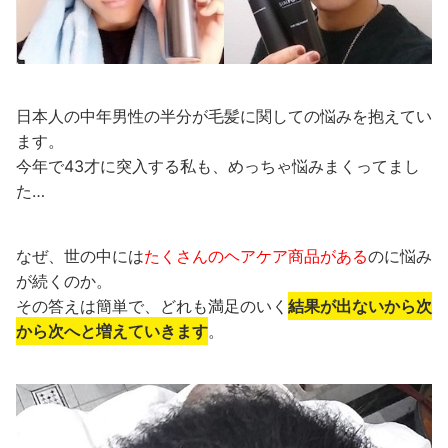
日本人の中年男性の
半分が毛髪に関しての悩みを抱えてい
ます。
今年で43才に突入する私も、めっちゃ悩みまくってまし
た…
なぜ、世の中には
たくさんの
ヘアケア商品がある
のに
悩み
が続くのか。
その答えは簡単で、どれも満足のいく
結果が出ないから次
から次へと増えていきます
。