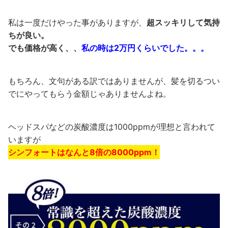
私は一度だけやった事がありますが、
超
スッキリして気持
ちが良い。
でも価格が高く、、
私の時は2万円くらい
でした。。。
もちろん、文句がある訳ではありませんが、髪を切るつい
でにやってもらう金額じゃありませんよね。
ヘッドスパなどの
炭酸濃度は1000ppm
が理想と言われて
いますが
シンフォートはなんと8倍の8000ppm！