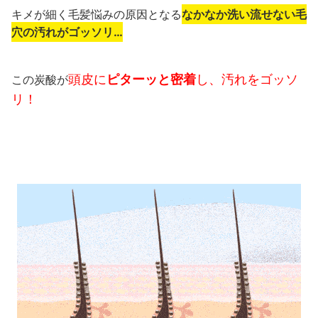
キメが細く
毛髪悩みの原因
となる
なかなか洗い流せない毛
穴の汚れがゴッソリ…
頭皮に
ピターッと密着
し、汚れをゴッソ
この炭酸が
リ！