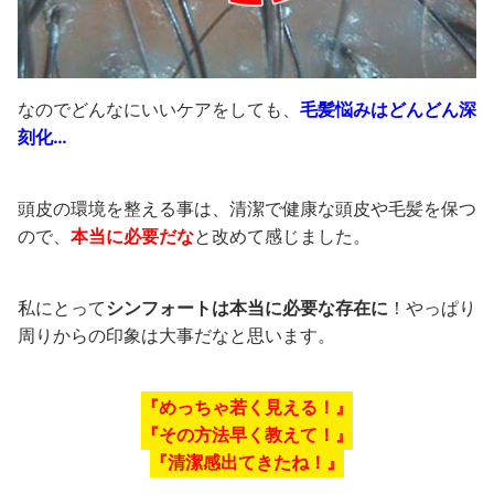
なのでどんなにいいケアをしても、
毛髪悩みはどんどん深
刻化…
頭皮の環境を整える事
は、清潔で健康な頭皮や毛髪を保つ
ので、
本当に必要だな
と
改めて感じました。
私にとって
シンフォートは本当に必要な存在に
！
やっぱり
周りからの印象は大事だなと思います。
『めっちゃ若く見える！』
『その方法早く教えて！』
『清潔感出てきたね！』