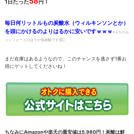
58
1日たった
円！
毎日何リットルもの炭酸水（ウィルキンソンとか）
を頭にかけるのよりはるかに安いですｗｗｗ
※もちろん
シンフォートのほうが強炭酸です(笑)
まだ在庫はあるようなので、このチャンスを逃さず1番お
得にゲットしてくださいね！
ちなみにAmazonや楽天の最安値は5,980円！炭酸は鮮