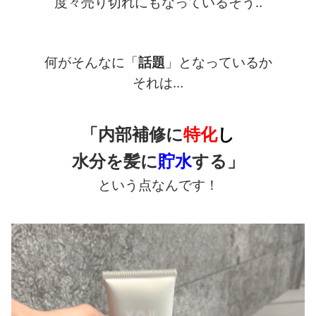
度々売り切れにもなっているそう‥
何がそんなに「
話題
」となっているか
それは…
「内部補修に
特化
し
水分を髪に
貯水
する」
という点なんです！