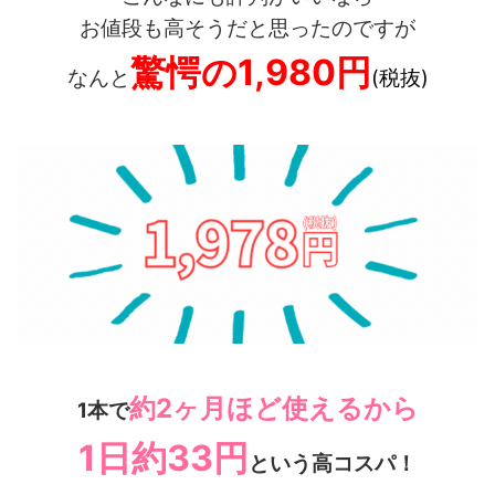
お値段も高そうだと思ったのですが
驚愕の1,980円
なんと
(税抜)
約2ヶ月ほど使えるから
1本で
1日約33円
という高コスパ！