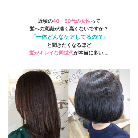
近頃の
40・50代の女性
って
髪への意識が凄く高くないですか？
「一体どんなケアしてるの!?」
と聞きたくなるほど
髪がキレイな同世代
が本当に多い….