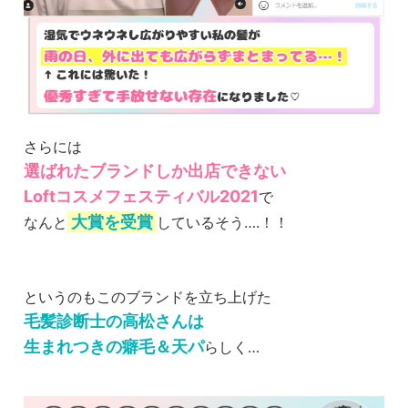
さらには
選ばれたブランドしか出店できない
Loftコスメフェスティバル2021
で
大賞を受賞
なんと
しているそう….！！
というのもこのブランドを立ち上げた
毛髪診断士の高松さんは
生まれつきの癖毛＆天パ
らしく…