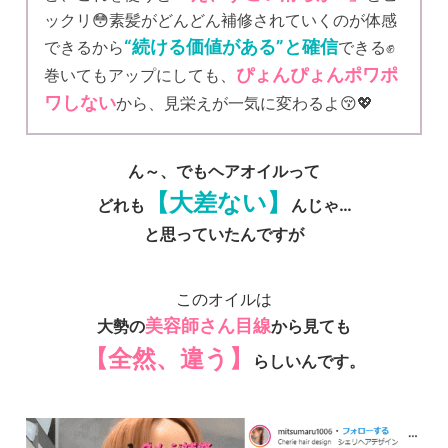
ックリ😳素髪がどんどん補修されていくのが体感
“続ける価値がある”と確信
できるから
できる✊
ぴょんぴょんポワポ
巻いてもアップにしても、
ワしない
から、見栄えが一気に変わるよ😚💖
ん～、でもヘアオイルって
【大差ない】
どれも
んじゃ…
と思っていたんですが
このオイルは
美容師さん目線
大勢の
から見ても
【全然、違う】
らしいんです。