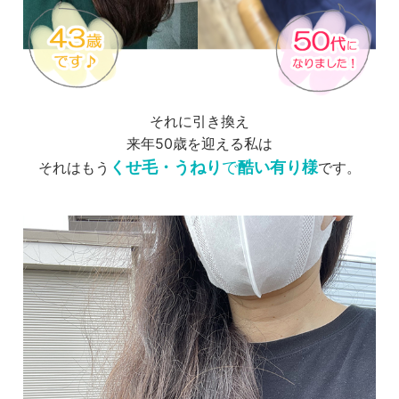
それに引き換え
来年50歳を迎える私は
くせ毛・うねり
で
酷い有り様
それはもう
です。