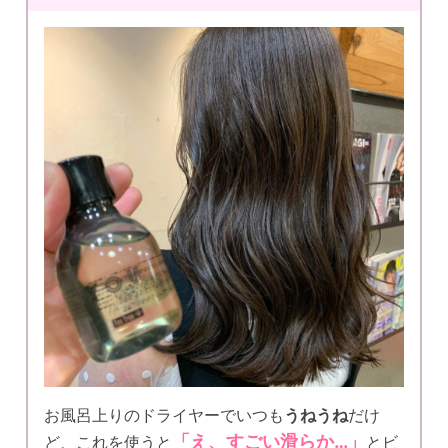
お風呂上りのドライヤーでいつも
うねうね
だけ
「え、すごい滑らか…」
ど、これを使うと
とビ