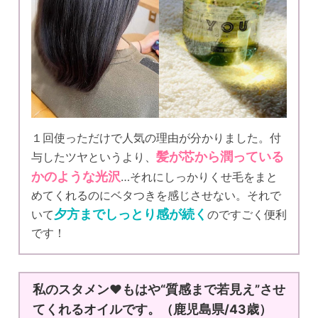
１回使っただけで人気の理由が分かりました。付
髪が芯から潤っている
与したツヤというより、
かのような光沢
…それにしっかりくせ毛をまと
めてくれるのにベタつきを感じさせない。それで
夕方までしっとり感が続く
いて
のですごく便利
です！
私のスタメン♥もはや“質感まで若見え”させ
てくれるオイルです。（鹿児島県/43歳）